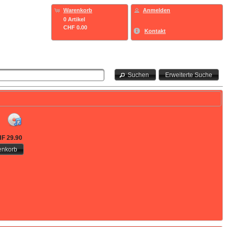
Warenkorb
Anmelden
0 Artikel
CHF 0.00
Kontakt
Suchen
Erweiterte Suche
F 29.90
enkorb