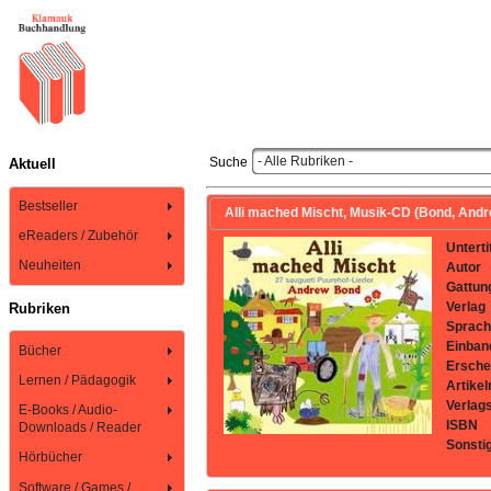
- Alle Rubriken -
Suche
Aktuell
Bestseller
Alli mached Mischt, Musik-CD (Bond, Andr
eReaders / Zubehör
Unterti
Neuheiten
Autor
Gattun
Verlag
Rubriken
Sprach
Einban
Bücher
Ersche
Lernen / Pädagogik
Artike
Verlag
E-Books / Audio-
ISBN
Downloads / Reader
Sonsti
Hörbücher
Software / Games /