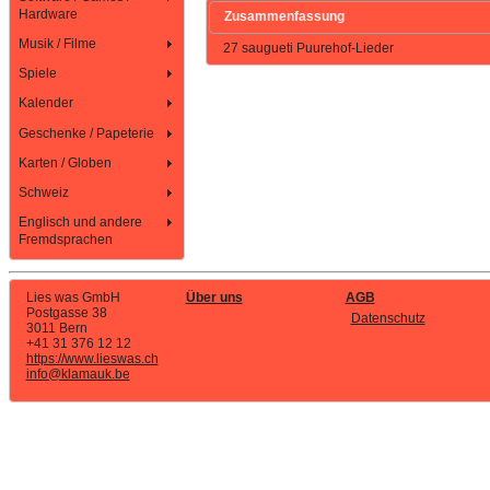
Hardware
Zusammenfassung
Musik / Filme
27 saugueti Puurehof-Lieder
Spiele
Kalender
Geschenke / Papeterie
Karten / Globen
Schweiz
Englisch und andere
Fremdsprachen
Lies was GmbH
Über uns
AGB
Postgasse 38
Datenschutz
3011 Bern
+41 31 376 12 12
https://www.lieswas.ch
info@klamauk.be