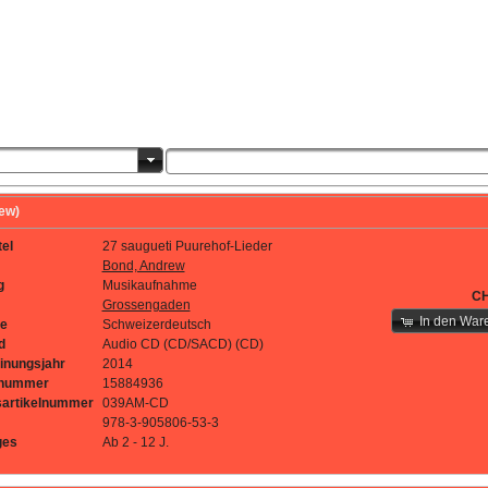
ew)
tel
27 saugueti Puurehof-Lieder
Bond, Andrew
g
Musikaufnahme
CH
Grossengaden
In den War
e
Schweizerdeutsch
d
Audio CD (CD/SACD) (CD)
inungsjahr
2014
lnummer
15884936
sartikelnummer
039AM-CD
978-3-905806-53-3
ges
Ab 2 - 12 J.