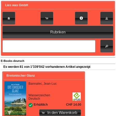
Lies was GmbH
Rubriken
E-Books deutsch
Es werden 81 von 1’339’042 vorhandenen Artikel angezeigt
Bretonischer Glanz
Bannalec, Jean-Luc
Wasserzeichen
Deutsch
CHF 14.00
Erhältlich
In den Warenkorb