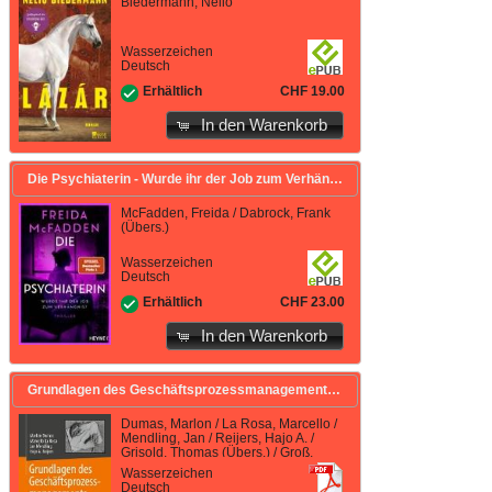
Biedermann, Nelio
Wasserzeichen
Deutsch
CHF 19.00
Erhältlich
In den Warenkorb
Die Psychiaterin - Wurde ihr der Job zum Verhängnis?
McFadden, Freida / Dabrock, Frank
(Übers.)
Wasserzeichen
Deutsch
CHF 23.00
Erhältlich
In den Warenkorb
Grundlagen des Geschäftsprozessmanagements
Dumas, Marlon / La Rosa, Marcello /
Mendling, Jan / Reijers, Hajo A. /
Grisold, Thomas (Übers.) / Groß,
Steven (Übers.) / Mendling, Jan
Wasserzeichen
(Übers.) / Wurm, Bastian (Übers.)
Deutsch