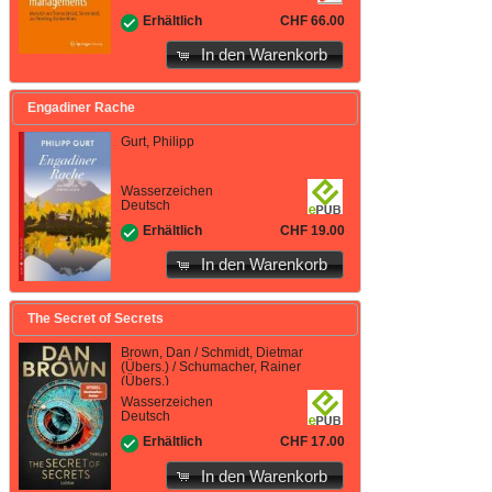
CHF 66.00
Erhältlich
In den Warenkorb
Engadiner Rache
Gurt, Philipp
Wasserzeichen
Deutsch
CHF 19.00
Erhältlich
In den Warenkorb
The Secret of Secrets
Brown, Dan / Schmidt, Dietmar
(Übers.) / Schumacher, Rainer
(Übers.)
Wasserzeichen
Deutsch
CHF 17.00
Erhältlich
In den Warenkorb