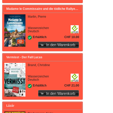
Madame le Commissaire und die tödliche Rallye
Martin, Pierre
Wasserzeichen
Deutsch
CHF 10.00
Erhältlich
In den Warenkorb
Vermisst - Der Fall Lucas
Brand, Christine
Wasserzeichen
Deutsch
CHF 21.00
Erhältlich
In den Warenkorb
Lázár