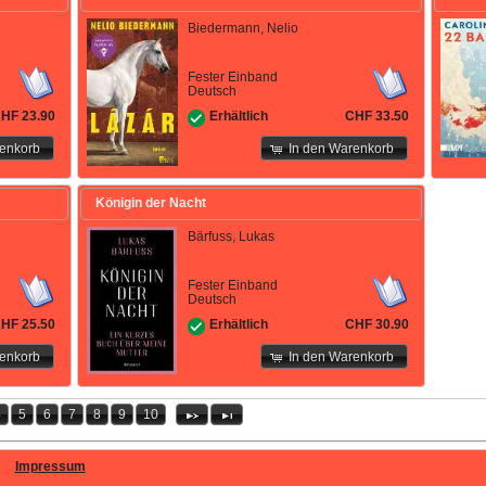
Biedermann, Nelio
Fester Einband
Deutsch
HF 23.90
CHF 33.50
Erhältlich
renkorb
In den Warenkorb
Königin der Nacht
Bärfuss, Lukas
Fester Einband
Deutsch
HF 25.50
CHF 30.90
Erhältlich
renkorb
In den Warenkorb
4
5
6
7
8
9
10
Impressum