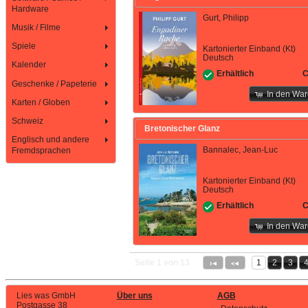
Hardware
Gurt, Philipp
Musik / Filme
Spiele
Kartonierter Einband (Kt)
Deutsch
Kalender
C
Erhältlich
Geschenke / Papeterie
In den Wa
Karten / Globen
Schweiz
Bretonischer Glanz
Englisch und andere
Bannalec, Jean-Luc
Fremdsprachen
Kartonierter Einband (Kt)
Deutsch
C
Erhältlich
In den Wa
Seite 1 von 13
1
2
3
Lies was GmbH
Über uns
AGB
Postgasse 38