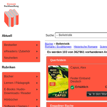
-- Belletristik
Suche
Aktuell
Bücher
>
Belletristik
Bestseller
Romane / Erzählungen
Historische Romane
Scienc
eReaders / Zubehör
Es werden 103 von 362’861 vorhandenen Art
Neuheiten
Querfeldein
Rubriken
Capus, Alex
Bücher
Fester Einband
Deutsch
Lernen / Pädagogik
C
Erhältlich
E-Books / Audio-
Downloads / Reader
In den Wa
Hörbücher
Engadiner Rache
Software / Games /