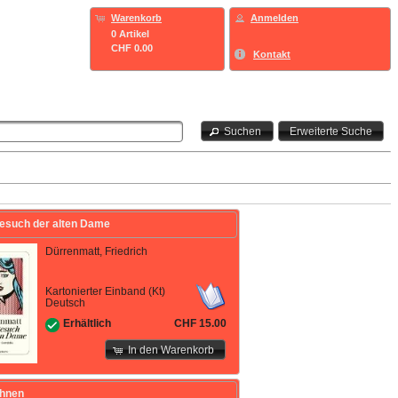
Warenkorb
Anmelden
0 Artikel
CHF 0.00
Kontakt
Suchen
Erweiterte Suche
esuch der alten Dame
Dürrenmatt, Friedrich
Kartonierter Einband (Kt)
Deutsch
CHF 15.00
Erhältlich
In den Warenkorb
hnen