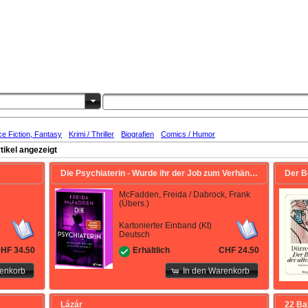
e Fiction, Fantasy
Krimi / Thriller
Biografien
Comics / Humor
ikel angezeigt
Die Psychiaterin - Wurde ihr der Job zum Verhängnis?
Der B
McFadden, Freida / Dabrock, Frank
(Übers.)
Kartonierter Einband (Kt)
Deutsch
HF 34.50
CHF 24.50
Erhältlich
renkorb
In den Warenkorb
Lázár
22 Ba