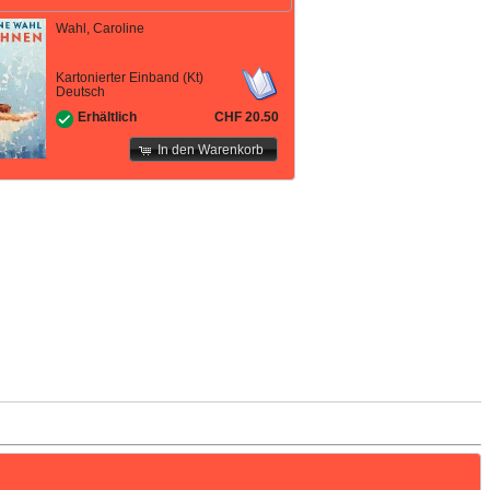
Wahl, Caroline
Kartonierter Einband (Kt)
Deutsch
CHF 20.50
Erhältlich
In den Warenkorb