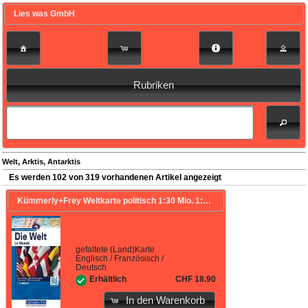
Lies was GmbH
Rubriken
Welt, Arktis, Antarktis
Es werden 102 von 319 vorhandenen Artikel angezeigt
Kümmerly+Frey Weltkarte politisch 1:30 Mio. 1:30'000'000
gefaltete (Land)Karte
Englisch / Französisch /
Deutsch
CHF 18.90
Erhältlich
In den Warenkorb