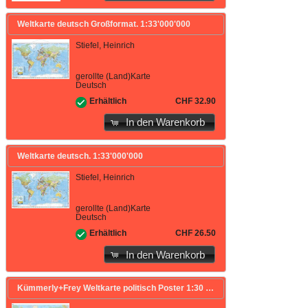
Weltkarte deutsch Großformat. 1:33'000'000
Stiefel, Heinrich
gerollte (Land)Karte
Deutsch
CHF 32.90
Erhältlich
In den Warenkorb
Weltkarte deutsch. 1:33'000'000
Stiefel, Heinrich
gerollte (Land)Karte
Deutsch
CHF 26.50
Erhältlich
In den Warenkorb
Kümmerly+Frey Weltkarte politisch Poster 1:30 Mio. 1:30'000'000