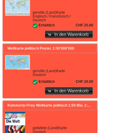
gerollte (Land)Karte
Englisch / Französisch /
Deutsch
CHF 25.00
Erhältlich
In den Warenkorb
Weltkarte politisch Poster. 1:50'000'000
gerollte (Land)Karte
Deutsch
CHF 20.00
Erhältlich
In den Warenkorb
Kümmerly+Frey Weltkarte politisch 1:50 Mio. 1:50'000'000
gefaltete (Land)Karte
Deutsch