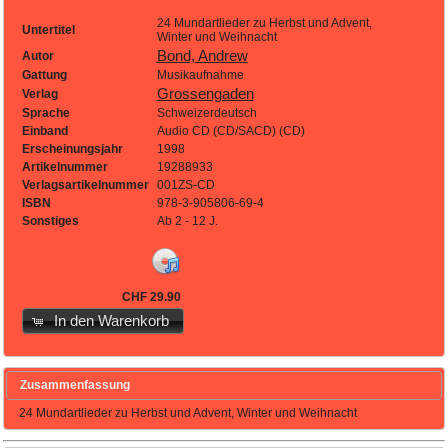
24 Mundartlieder zu Herbst und Advent,
Untertitel
Winter und Weihnacht
Bond, Andrew
Autor
Gattung
Musikaufnahme
Grossengaden
Verlag
Sprache
Schweizerdeutsch
Einband
Audio CD (CD/SACD) (CD)
Erscheinungsjahr
1998
Artikelnummer
19288933
Verlagsartikelnummer
001ZS-CD
ISBN
978-3-905806-69-4
Sonstiges
Ab 2 - 12 J.
CHF 29.90
In den Warenkorb
Zusammenfassung
24 Mundartlieder zu Herbst und Advent, Winter und Weihnacht