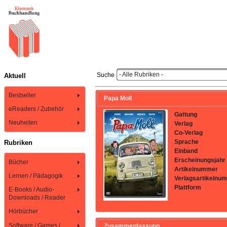
- Alle Rubriken -
Suche
Aktuell
Bestseller
Papa Moll
eReaders / Zubehör
Gattung
Neuheiten
Verlag
Co-Verlag
Sprache
Rubriken
Einband
Erscheinungsjahr
Bücher
Artikelnummer
Lernen / Pädagogik
Verlagsartikelnu
Plattform
E-Books / Audio-
Downloads / Reader
Hörbücher
Software / Games /
Zusammenfassung