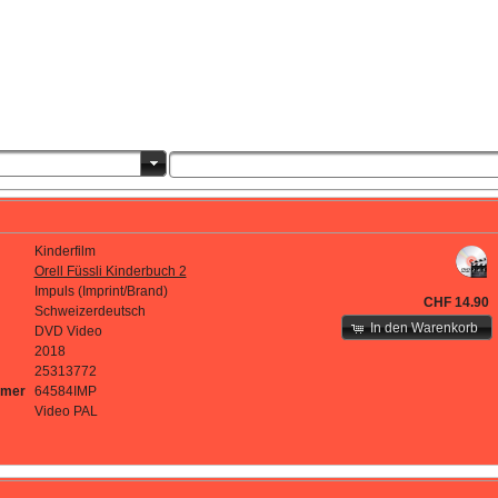
Kinderfilm
Orell Füssli Kinderbuch 2
Impuls (Imprint/Brand)
CHF 14.90
Schweizerdeutsch
In den Warenkorb
DVD Video
2018
25313772
mmer
64584IMP
Video PAL