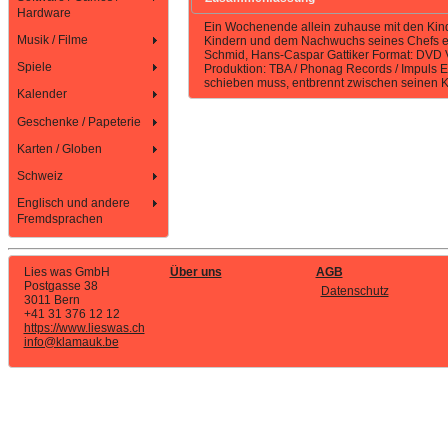
Hardware
Ein Wochenende allein zuhause mit den Kind
Musik / Filme
Kindern und dem Nachwuchs seines Chefs ein
Schmid, Hans-Caspar Gattiker Format: DVD Vid
Spiele
Produktion: TBA / Phonag Records / Impuls 
schieben muss, entbrennt zwischen seinen 
Kalender
Geschenke / Papeterie
Karten / Globen
Schweiz
Englisch und andere
Fremdsprachen
Lies was GmbH
Über uns
AGB
Postgasse 38
Datenschutz
3011 Bern
+41 31 376 12 12
https://www.lieswas.ch
info@klamauk.be