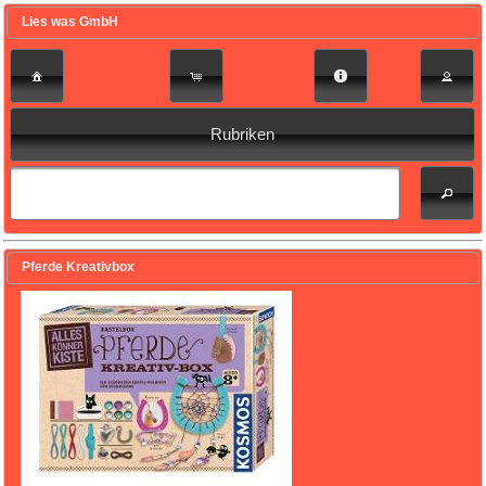
Lies was GmbH
Rubriken
Pferde Kreativbox