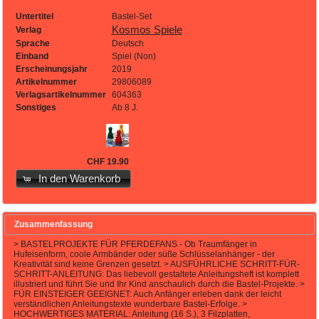
Untertitel
Bastel-Set
Kosmos Spiele
Verlag
Sprache
Deutsch
Einband
Spiel (Non)
Erscheinungsjahr
2019
Artikelnummer
29806089
Verlagsartikelnummer
604363
Sonstiges
Ab 8 J.
CHF 19.90
In den Warenkorb
Zusammenfassung
> BASTELPROJEKTE FÜR PFERDEFANS - Ob Traumfänger in
Hufeisenform, coole Armbänder oder süße Schlüsselanhänger - der
Kreativität sind keine Grenzen gesetzt. > AUSFÜHRLICHE SCHRITT-FÜR-
SCHRITT-ANLEITUNG: Das liebevoll gestaltete Anleitungsheft ist komplett
illustriert und führt Sie und Ihr Kind anschaulich durch die Bastel-Projekte. >
FÜR EINSTEIGER GEEIGNET: Auch Anfänger erleben dank der leicht
verständlichen Anleitungstexte wunderbare Bastel-Erfolge. >
HOCHWERTIGES MATERIAL: Anleitung (16 S.), 3 Filzplatten,