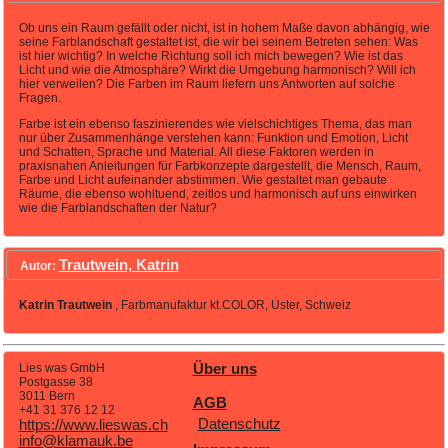
Ob uns ein Raum gefällt oder nicht, ist in hohem Maße davon abhängig, wie
seine Farblandschaft gestaltet ist, die wir bei seinem Betreten sehen: Was
ist hier wichtig? In welche Richtung soll ich mich bewegen? Wie ist das
Licht und wie die Atmosphäre? Wirkt die Umgebung harmonisch? Will ich
hier verweilen? Die Farben im Raum liefern uns Antworten auf solche
Fragen.
Farbe ist ein ebenso faszinierendes wie vielschichtiges Thema, das man
nur über Zusammenhänge verstehen kann: Funktion und Emotion, Licht
und Schatten, Sprache und Material. All diese Faktoren werden in
praxisnahen Anleitungen für Farbkonzepte dargestellt, die Mensch, Raum,
Farbe und Licht aufeinander abstimmen. Wie gestaltet man gebaute
Räume, die ebenso wohltuend, zeitlos und harmonisch auf uns einwirken
wie die Farblandschaften der Natur?
Trautwein, Katrin
Autor:
Katrin Trautwein
, Farbmanufaktur kt.COLOR, Uster, Schweiz
Lies was GmbH
Über uns
Postgasse 38
3011 Bern
AGB
+41 31 376 12 12
Datenschutz
https://www.lieswas.ch
info@klamauk.be