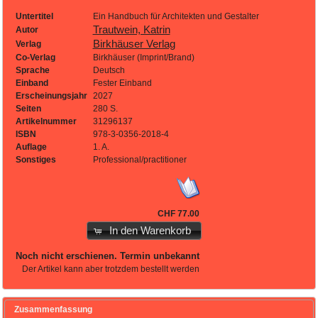
Untertitel
Ein Handbuch für Architekten und Gestalter
Trautwein, Katrin
Autor
Birkhäuser Verlag
Verlag
Co-Verlag
Birkhäuser (Imprint/Brand)
Sprache
Deutsch
Einband
Fester Einband
Erscheinungsjahr
2027
Seiten
280 S.
Artikelnummer
31296137
ISBN
978-3-0356-2018-4
Auflage
1. A.
Sonstiges
Professional/practitioner
CHF 77.00
In den Warenkorb
Noch nicht erschienen. Termin unbekannt
Der Artikel kann aber trotzdem bestellt werden
Zusammenfassung