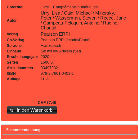
Untertitel
Livre + Compléments numériques
Urry, Lisa / Cain, Michael / Minorsky,
Peter / Wasserman, Steven / Reece, Jane
Autor
/ Campeau-Péloquin, Antoine / Racine,
Chantal
Pearson ERPI
Verlag
Co-Verlag
Pearson ERPI (Imprint/Brand)
Sprache
Französisch
Einband
Set mit div. Artikeln (Set)
Erscheinungsjahr
2020
Seiten
1600 S.
Artikelnummer
33497932
ISBN
978-2-7661-0403-1
Auflage
11. A.
CHF 77.40
In den Warenkorb
Zusammenfassung