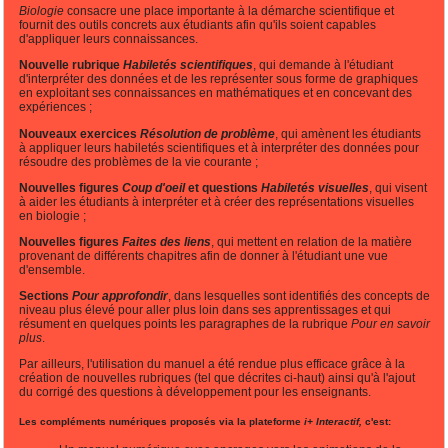
Biologie
consacre une place importante à la démarche scientifique et
fournit des outils concrets aux étudiants afin qu'ils soient capables
d'appliquer leurs connaissances.
Nouvelle rubrique
Habiletés scientifiques
, qui demande à l'étudiant
d'interpréter des données et de les représenter sous forme de graphiques
en exploitant ses connaissances en mathématiques et en concevant des
expériences ;
Nouveaux exercices
Résolution de problème
, qui amènent les étudiants
à appliquer leurs habiletés scientifiques et à interpréter des données pour
résoudre des problèmes de la vie courante ;
Nouvelles figures
Coup d'oeil
et questions
Habiletés visuelles
, qui visent
à aider les étudiants à interpréter et à créer des représentations visuelles
en biologie ;
Nouvelles figures
Faites des liens
, qui mettent en relation de la matière
provenant de différents chapitres afin de donner à l'étudiant une vue
d'ensemble.
Sections
Pour approfondir
, dans lesquelles sont identifiés des concepts de
niveau plus élevé pour aller plus loin dans ses apprentissages et qui
résument en quelques points les paragraphes de la rubrique
Pour en savoir
plus
.
Par ailleurs, l'utilisation du manuel a été rendue plus efficace grâce à la
création de nouvelles rubriques (tel que décrites ci-haut) ainsi qu'à l'ajout
du corrigé des questions à développement pour les enseignants.
Les compléments numériques proposés via la plateforme
i+ Interactif,
c'est: