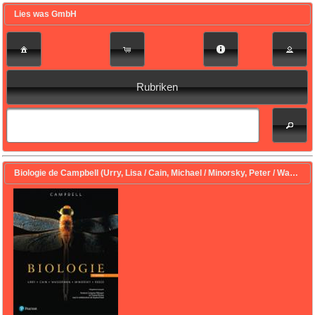
Lies was GmbH
Rubriken
Biologie de Campbell (Urry, Lisa / Cain, Michael / Minorsky, Peter / Wasserman, Steven / Reece, Jane / Campeau-Péloquin, Antoine / Racine, Chantal)