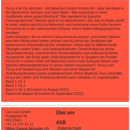
Tocca a te! Du bist dran - mit Italienisch reden! Komm mit - über die Alpen in
die italienische Schweiz und nach Italien. Wie machst du in einer
Gastfamilie einen guten Eindruck? Wie meisterst du typische
Feriengespräche? Worum geht es im italienischen Lied, das im Radio läuft?
In jeder Lektion sprichst du Italienisch und lernst eine neue Kultur kennen:
So kannst du in der italienischen Schweiz und in Italien Alltagsgespräche
meistern.
Dank Übungen, die zu deinem Sprachniveau passen, und vielen Spielen
wird dein Wortschatz immer grösser und du lernst die Strukturen der
italienischen Grammatik besser verstehen. Online gibt es differenzierte
Übungen sowie Video- und Audioaufnahmen: Damit festigst du deine
Sprachkenntnisse, trainierst dein Hörverständnis und verbesserst deine
Aussprache. Am Ende jeder Unità bearbeitet ihr in Gruppen ein Projekt:
Könnt ihr in einem Video auf Italienisch durch euer Zuhause führen oder
typische Missverständnisse in einem Sketch inszenieren? Tocca a te!
Tocca a te! besteht aus drei Bänden und einer Mappe mit
Vertiefungsdossiers sowie umfangreichem Online-Material. Das Lehrmittel
ist auf den Wahl- und Freifachunterricht nach Lehrplan 21 zugeschnitten.
Band 1: A1.1
Band 2: A1.2
Band 3: A2.1 (Erscheint im August 2022)
Palloncini-Mappe (Erscheint im September 2022)
Lies was GmbH
Über uns
Postgasse 38
3011 Bern
AGB
+41 31 376 12 12
Datenschutz
https://www.lieswas.ch