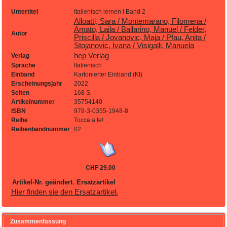
Untertitel
Italienisch lernen l Band 2
Alloatti, Sara / Montemarano, Filomena /
Amato, Laila / Ballarino, Manuel / Felder,
Autor
Priscilla / Jovanovic, Maja / Pfau, Anita /
Stojanovic, Ivana / Visigalli, Manuela
hep Verlag
Verlag
Sprache
Italienisch
Einband
Kartonierter Einband (Kt)
Erscheinungsjahr
2022
Seiten
168 S.
Artikelnummer
35754140
ISBN
978-3-0355-1948-8
Reihe
Tocca a te!
Reihenbandnummer
02
CHF 29.00
Artikel-Nr. geändert. Ersatzartikel
Hier finden sie den Ersatzartikel.
Zusammenfassung