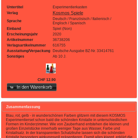
Untertitel
Experimentierkasten
Kosmos Spiele
Verlag
Deutsch / Französisch / Italienisch /
Sprache
Englisch / Spanisch
Einband
Spiel (Non)
Erscheinungsjahr
2020
Artikelnummer
36738206
Verlagsartikelnummer
616755
Ausstattung/Verpackung
Deutsche Ausgabe BZ-Nr. 33414761
Sonstiges
Ab 10 J.
CHF 12.90
In den Warenkorb
Zusammenfassung
Blau, rot, gelb - in wunderschönen Farben glitzern mit diesem KOSMOS
Experimentierset schon bald die schönsten Kristalle in unterschiedlichen
Formen im Kinderzimmer. Wie von Zauberhand entstehen die kleinen und
großen Einzelstücke innerhalb weniger Tage aus Wasser, Farbe und
Kristallsalz. In der transparenten Schatztruhe lassen sich die schönsten
Kristalle besonders wirkungsvoll präsentieren. Damit alles klappt, erklärt die