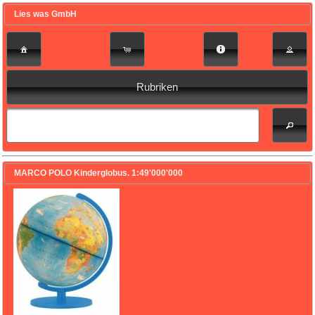
Lies was GmbH
Rubriken
MARCO POLO Kinderglobus. 1:49'000'000