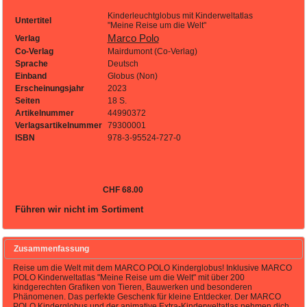
Kinderleuchtglobus mit Kinderweltatlas
Untertitel
"Meine Reise um die Welt"
Marco Polo
Verlag
Co-Verlag
Mairdumont (Co-Verlag)
Sprache
Deutsch
Einband
Globus (Non)
Erscheinungsjahr
2023
Seiten
18 S.
Artikelnummer
44990372
Verlagsartikelnummer
79300001
ISBN
978-3-95524-727-0
CHF 68.00
Führen wir nicht im Sortiment
Zusammenfassung
Reise um die Welt mit dem MARCO POLO Kinderglobus! Inklusive MARCO
POLO Kinderweltatlas "Meine Reise um die Welt" mit über 200
kindgerechten Grafiken von Tieren, Bauwerken und besonderen
Phänomenen. Das perfekte Geschenk für kleine Entdecker. Der MARCO
POLO Kinderglobus und der animative Extra-Kinderweltatlas nehmen dich