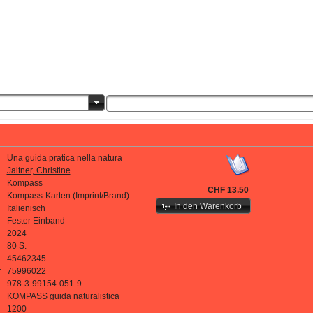
Una guida pratica nella natura
Jaitner, Christine
Kompass
CHF 13.50
Kompass-Karten (Imprint/Brand)
In den Warenkorb
Italienisch
Fester Einband
2024
80 S.
45462345
r
75996022
978-3-99154-051-9
KOMPASS guida naturalistica
1200