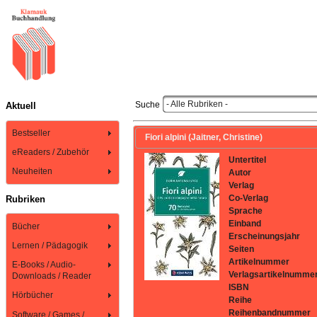
- Alle Rubriken -
Suche
Aktuell
Bestseller
Fiori alpini (Jaitner, Christine)
eReaders / Zubehör
Untertitel
Neuheiten
Autor
Verlag
Co-Verlag
Rubriken
Sprache
Einband
Bücher
Erscheinungsjahr
Lernen / Pädagogik
Seiten
Artikelnummer
E-Books / Audio-
Verlagsartikelnumme
Downloads / Reader
ISBN
Hörbücher
Reihe
Reihenbandnummer
Software / Games /