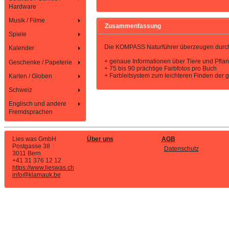
Hardware
Musik / Filme
Zusammenfassung
Spiele
Die KOMPASS Naturführer überzeugen durc
Kalender
+ genaue Informationen über Tiere und Pfla
Geschenke / Papeterie
+ 75 bis 90 prächtige Farbfotos pro Buch
+ Farbleitsystem zum leichteren Finden der g
Karten / Globen
Schweiz
Englisch und andere
Fremdsprachen
Lies was GmbH
Über uns
AGB
Postgasse 38
Datenschutz
3011 Bern
+41 31 376 12 12
https://www.lieswas.ch
info@klamauk.be