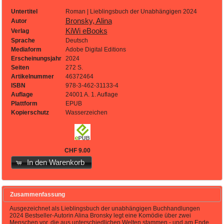
Untertitel
Roman | Lieblingsbuch der Unabhängigen 2024
Bronsky, Alina
Autor
KiWi eBooks
Verlag
Sprache
Deutsch
Mediaform
Adobe Digital Editions
Erscheinungsjahr
2024
Seiten
272 S.
Artikelnummer
46372464
ISBN
978-3-462-31133-4
Auflage
24001 A. 1. Auflage
Plattform
EPUB
Kopierschutz
Wasserzeichen
CHF 9.00
In den Warenkorb
Zusammenfassung
Ausgezeichnet als Lieblingsbuch der unabhängigen Buchhandlungen
2024 Bestseller-Autorin Alina Bronsky legt eine Komödie über zwei
Menschen vor, die aus unterschiedlichen Welten stammen - und am Ende