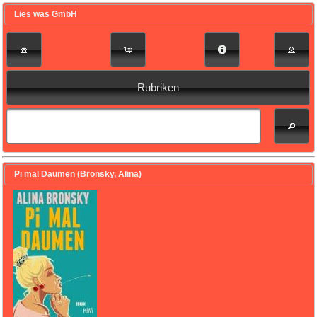
Lies was GmbH
Rubriken
Pi mal Daumen (Bronsky, Alina)