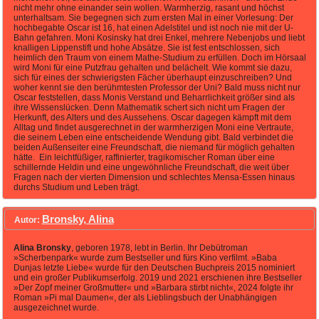
nicht mehr ohne einander sein wollen. Warmherzig, rasant und höchst
unterhaltsam. Sie begegnen sich zum ersten Mal in einer Vorlesung: Der
hochbegabte Oscar ist 16, hat einen Adelstitel und ist noch nie mit der U-
Bahn gefahren. Moni Kosinsky hat drei Enkel, mehrere Nebenjobs und liebt
knalligen Lippenstift und hohe Absätze. Sie ist fest entschlossen, sich
heimlich den Traum von einem Mathe-Studium zu erfüllen. Doch im Hörsaal
wird Moni für eine Putzfrau gehalten und belächelt. Wie kommt sie dazu,
sich für eines der schwierigsten Fächer überhaupt einzuschreiben? Und
woher kennt sie den berühmtesten Professor der Uni? Bald muss nicht nur
Oscar feststellen, dass Monis Verstand und Beharrlichkeit größer sind als
ihre Wissenslücken. Denn Mathematik schert sich nicht um Fragen der
Herkunft, des Alters und des Aussehens. Oscar dagegen kämpft mit dem
Alltag und findet ausgerechnet in der warmherzigen Moni eine Vertraute,
die seinem Leben eine entscheidende Wendung gibt. Bald verbindet die
beiden Außenseiter eine Freundschaft, die niemand für möglich gehalten
hätte. Ein leichtfüßiger, raffinierter, tragikomischer Roman über eine
schillernde Heldin und eine ungewöhnliche Freundschaft, die weit über
Fragen nach der vierten Dimension und schlechtes Mensa-Essen hinaus
durchs Studium und Leben trägt.
Bronsky, Alina
Autor:
Alina Bronsky
, geboren 1978, lebt in Berlin. Ihr Debütroman
»Scherbenpark« wurde zum Bestseller und fürs Kino verfilmt. »Baba
Dunjas letzte Liebe« wurde für den Deutschen Buchpreis 2015 nominiert
und ein großer Publikumserfolg. 2019 und 2021 erschienen ihre Bestseller
»Der Zopf meiner Großmutter« und »Barbara stirbt nicht«, 2024 folgte ihr
Roman »Pi mal Daumen«, der als Lieblingsbuch der Unabhängigen
ausgezeichnet wurde.