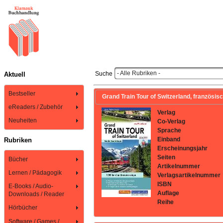
- Alle Rubriken -
Suche
Aktuell
Bestseller
Grand Train Tour of Switzerland, französis
eReaders / Zubehör
Verlag
Neuheiten
Co-Verlag
Sprache
Einband
Rubriken
Erscheinungsjahr
Seiten
Bücher
Artikelnummer
Lernen / Pädagogik
Verlagsartikelnummer
ISBN
E-Books / Audio-
Auflage
Downloads / Reader
Reihe
Hörbücher
Software / Games /