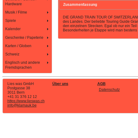
Hardware
Zusammenfassung
Musik / Filme
DIE GRAND TRAIN TOUR OF SWITZERLAND führ
Spiele
des Landes. Der beliebte Touring Guide Gran
den einzelnen Strecken. Egal ob nur ein Tei
Kalender
Besonderheiten je Etappe wird man bestens a
Geschenke / Papeterie
Karten / Globen
Schweiz
Englisch und andere
Fremdsprachen
Lies was GmbH
Über uns
AGB
Postgasse 38
Datenschutz
3011 Bern
+41 31 376 12 12
https://www.lieswas.ch
info@klamauk.be