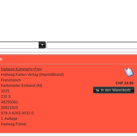
ch
Hallwag Kümmerly+Frey
Hallwag Karten Verlag (Imprint/Brand)
Französisch
CHF 24.90
Kartonierter Einband (Kt)
In den Warenkorb
2025
232 S.
48250381
30821925
978-3-8283-3032-0
1. Auflage
Hallwag Führer