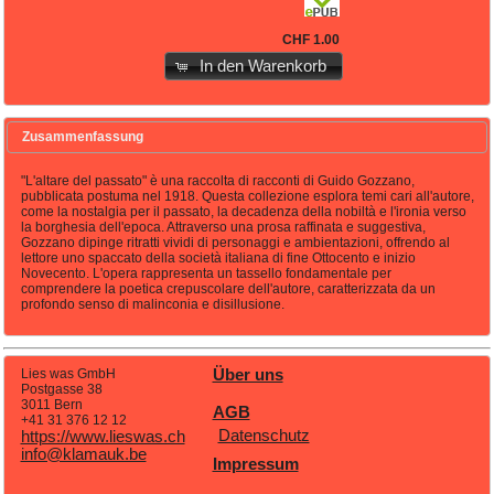
CHF 1.00
In den Warenkorb
Zusammenfassung
"L'altare del passato" è una raccolta di racconti di Guido Gozzano,
pubblicata postuma nel 1918. Questa collezione esplora temi cari all'autore,
come la nostalgia per il passato, la decadenza della nobiltà e l'ironia verso
la borghesia dell'epoca. Attraverso una prosa raffinata e suggestiva,
Gozzano dipinge ritratti vividi di personaggi e ambientazioni, offrendo al
lettore uno spaccato della società italiana di fine Ottocento e inizio
Novecento. L'opera rappresenta un tassello fondamentale per
comprendere la poetica crepuscolare dell'autore, caratterizzata da un
profondo senso di malinconia e disillusione.
Lies was GmbH
Über uns
Postgasse 38
3011 Bern
AGB
+41 31 376 12 12
Datenschutz
https://www.lieswas.ch
info@klamauk.be
Impressum