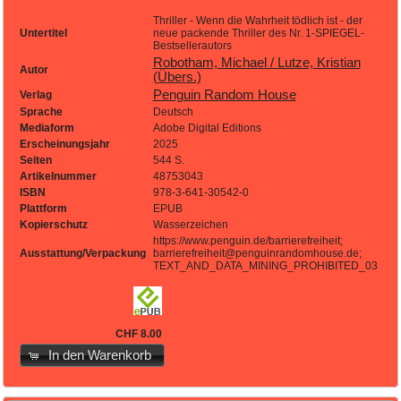
Thriller - Wenn die Wahrheit tödlich ist - der
Untertitel
neue packende Thriller des Nr. 1-SPIEGEL-
Bestsellerautors
Robotham, Michael / Lutze, Kristian
Autor
(Übers.)
Penguin Random House
Verlag
Sprache
Deutsch
Mediaform
Adobe Digital Editions
Erscheinungsjahr
2025
Seiten
544 S.
Artikelnummer
48753043
ISBN
978-3-641-30542-0
Plattform
EPUB
Kopierschutz
Wasserzeichen
https://www.penguin.de/barrierefreiheit;
Ausstattung/Verpackung
barrierefreiheit@penguinrandomhouse.de;
TEXT_AND_DATA_MINING_PROHIBITED_03
CHF 8.00
In den Warenkorb