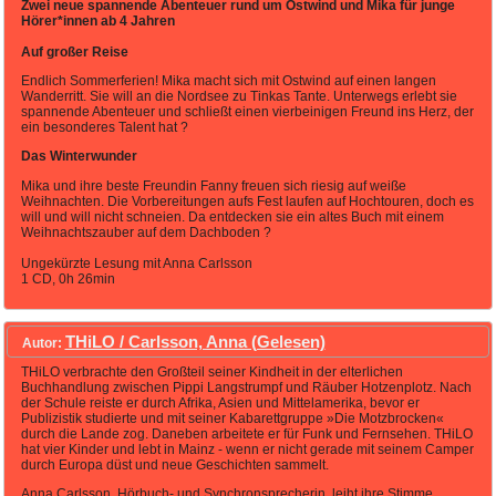
Zwei neue spannende Abenteuer rund um Ostwind und Mika für junge
Hörer*innen ab 4 Jahren
Auf großer Reise
Endlich Sommerferien! Mika macht sich mit Ostwind auf einen langen
Wanderritt. Sie will an die Nordsee zu Tinkas Tante. Unterwegs erlebt sie
spannende Abenteuer und schließt einen vierbeinigen Freund ins Herz, der
ein besonderes Talent hat ?
Das Winterwunder
Mika und ihre beste Freundin Fanny freuen sich riesig auf weiße
Weihnachten. Die Vorbereitungen aufs Fest laufen auf Hochtouren, doch es
will und will nicht schneien. Da entdecken sie ein altes Buch mit einem
Weihnachtszauber auf dem Dachboden ?
Ungekürzte Lesung mit Anna Carlsson
1 CD, 0h 26min
THiLO / Carlsson, Anna (Gelesen)
Autor:
THiLO verbrachte den Großteil seiner Kindheit in der elterlichen
Buchhandlung zwischen Pippi Langstrumpf und Räuber Hotzenplotz. Nach
der Schule reiste er durch Afrika, Asien und Mittelamerika, bevor er
Publizistik studierte und mit seiner Kabarettgruppe »Die Motzbrocken«
durch die Lande zog. Daneben arbeitete er für Funk und Fernsehen. THiLO
hat vier Kinder und lebt in Mainz - wenn er nicht gerade mit seinem Camper
durch Europa düst und neue Geschichten sammelt.
Anna Carlsson, Hörbuch- und Synchronsprecherin, leiht ihre Stimme