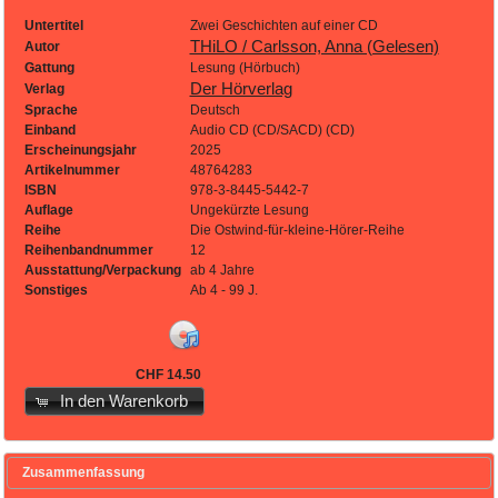
Untertitel
Zwei Geschichten auf einer CD
THiLO / Carlsson, Anna (Gelesen)
Autor
Gattung
Lesung (Hörbuch)
Der Hörverlag
Verlag
Sprache
Deutsch
Einband
Audio CD (CD/SACD) (CD)
Erscheinungsjahr
2025
Artikelnummer
48764283
ISBN
978-3-8445-5442-7
Auflage
Ungekürzte Lesung
Reihe
Die Ostwind-für-kleine-Hörer-Reihe
Reihenbandnummer
12
Ausstattung/Verpackung
ab 4 Jahre
Sonstiges
Ab 4 - 99 J.
CHF 14.50
In den Warenkorb
Zusammenfassung