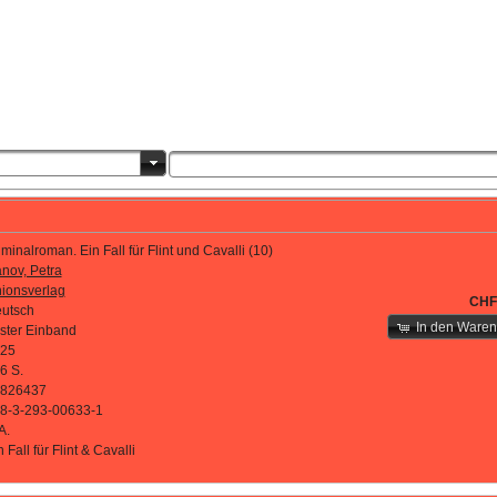
iminalroman. Ein Fall für Flint und Cavalli (10)
anov, Petra
ionsverlag
CHF
utsch
In den Waren
ster Einband
25
6 S.
826437
8-3-293-00633-1
A.
n Fall für Flint & Cavalli