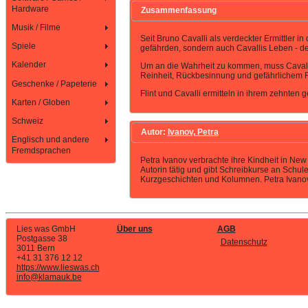
Hardware
Zusammenfassung
Musik / Filme
Seit Bruno Cavalli als verdeckter Ermittler 
Spiele
gefährden, sondern auch Cavallis Leben - den
Kalender
Um an die Wahrheit zu kommen, muss Cavalli 
Reinheit, Rückbesinnung und gefährlichem Fa
Geschenke / Papeterie
Flint und Cavalli ermitteln in ihrem zehnten
Karten / Globen
Schweiz
Autor:
Ivanov, Petra
Englisch und andere
Fremdsprachen
Petra Ivanov verbrachte ihre Kindheit in New 
Autorin tätig und gibt Schreibkurse an Schu
Kurzgeschichten und Kolumnen. Petra Ivanov 
Lies was GmbH
Über uns
AGB
Postgasse 38
Datenschutz
3011 Bern
+41 31 376 12 12
https://www.lieswas.ch
info@klamauk.be