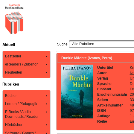
- Alle Rubriken -
Suche
Aktuell
Bestseller
Dunkle Mächte (Ivanov, Petra)
eReaders / Zubehör
Untertitel
Kr
Neuheiten
Autor
Iv
Verlag
Un
Sprache
De
Rubriken
Einband
Fe
Erscheinungsjahr
20
Bücher
Seiten
33
Lernen / Pädagogik
Artikelnummer
48
ISBN
97
E-Books / Audio-
Auflage
1. 
Downloads / Reader
Reihe
Ei
Hörbücher
Software / Games /