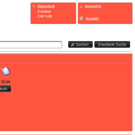
Warenkorb
Anmelden
0 Artikel
CHF 0.00
Kontakt
Suchen
Erweiterte Suche
 35.00
korb