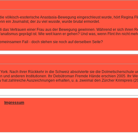
in die völkisch-esoterische Anastasia-Bewegung eingeschleust wurde, hört Regina Fl
n ein Journalist, der zu viel wusste, wurde brutal ermordet.
das Vertrauen einer Frau aus der Bewegung gewinnen. Während er sich ihren Regeln
natismus geprägt ist. Wie weit kann er gehen? Und was, wenn Flint ihn nicht meh
 gemeinsamen Fall - doch stehen sie noch auf derselben Seite?
York. Nach ihrer Rückkehr in die Schweiz absolvierte sie die Dolmetscherschule und
len und anderen Institutionen. Ihr Debütroman Fremde Hände erschien 2005. Ihr We
hat zahlreiche Auszeichnungen erhalten, u. a. zweimal den Zürcher Krimipreis (2
Impressum