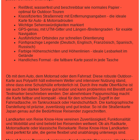
Reißfest, wasserfest und beschreibbar wie normales Papier -
optimal für Outdoor-Touren
Klassifiziertes Straßennetz mit Entfernungsangaben - die ideale
Karte für Auto- & Motorradrouten
Wichtige Sehenswürdigkeiten markiert
GPS-genau, mit UTM-Gitter und Längen-/Breitengraden - für exakte
Navigation
Ausführlicher Ortsindex zur schnellen Orientierung
Fünfsprachige Legende (Deutsch, Englisch, Französisch, Spanisch,
Russisch)
Farbige Höhenschichten und Höhenlinien - ideale Lesbarkeit im
Gelände
Handliches Format - die faltbare Karte passt in jede Tasche
Ob mit dem Auto, dem Motorrad oder dem Fahrrad: Diese robuste Outdoor-
Karte aus Polyart® hält extremem Wetter und intensiver Nutzung stand,
ohne dass eine Schutzhülle erforderlich ist. Durch ihre matte Oberfläche ist
sie auch bei starker Sonne gut lesbar und kann problemlos mit Bleistift und
Textmarker beschrieben werden. Der abnehmbare Pappumschlag macht
die Karte faltbar und kompakt - ideal für den schnellen Zugriff in der
Fahrradtasche, im Tankrucksack oder Handschuhfach. Die kartographische
Darstellung ist präzise, zuverlässig und gut lesbar. So ist die Straßenkarte
Japan genau auf die Bedürfnisse Reisender zugeschnitten.
Landkarten von Reise Know-How vereinen Zuverlässigkeit, Funktionalität
und Mobilität und sind beliebt bei Reisenden weltweit. Ob als Radkarte,
Motorradkarte oder klassische Reisekarte: Reise Know-How Landkarten
sind perfekt für alle, die gerne flexibel und unabhängig unterwegs sind.