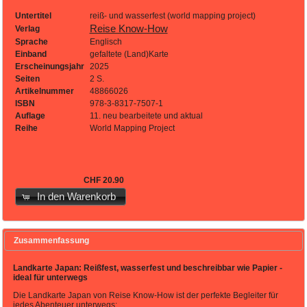
Untertitel
reiß- und wasserfest (world mapping project)
Reise Know-How
Verlag
Sprache
Englisch
Einband
gefaltete (Land)Karte
Erscheinungsjahr
2025
Seiten
2 S.
Artikelnummer
48866026
ISBN
978-3-8317-7507-1
Auflage
11. neu bearbeitete und aktual
Reihe
World Mapping Project
CHF 20.90
In den Warenkorb
Zusammenfassung
Landkarte Japan: Reißfest, wasserfest und beschreibbar wie Papier -
ideal für unterwegs
Die Landkarte Japan von Reise Know-How ist der perfekte Begleiter für
jedes Abenteuer unterwegs: