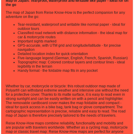
Map of Japan: Tearproof, waterproof and writable like paper - ideal for on
the go
The map of Japan from Reise Know-How is the perfect companion for any
adventure on the go:
Tear-resistant, waterproof and writable like normal paper - ideal for
outdoor tours
Classified road network with distance information - the ideal map for
car & motorcycle routes
Important sights marked
GPS-accurate, with UTM grid and longitude/latitude - for precise
navigation
Detailed location index for quick orientation
Five-language legend (German, English, French, Spanish, Russian)
Topographic map: Colored contour layers and contour lines - ideal
legibility in the terrain
Handy format - the foldable map fits in any pocket
Whether by car, motorcycle or bicycle: this robust outdoor map made of
Polyart® can withstand extreme weather and intensive use without the need
for a protective cover. Thanks to its matte surface, it is easy to read even in
strong sunlight and can be easily written on with a pencil and highlighter.
The removable cardboard cover makes the map foldable and compact -
ideal for quick access in a bike bag, tank bag or glove compartment. The
cartographic representation is precise, reliable and easy to read. The road
map of Japan is therefore precisely tailored to the needs of travelers.
Reise Know-How maps combine reliability, functionality and mobility and
are popular with travelers worldwide. Whether as a cycling map, motorcycle
map or classic travel map: Reise Know-How maps are perfect for anyone