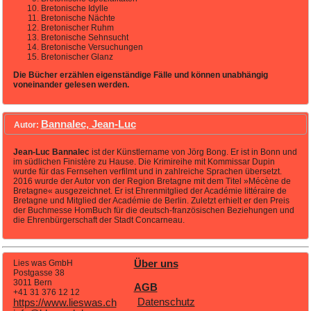
Bretonische Idylle
Bretonische Nächte
Bretonischer Ruhm
Bretonische Sehnsucht
Bretonische Versuchungen
Bretonischer Glanz
Die Bücher erzählen eigenständige Fälle und können unabhängig
voneinander gelesen werden.
Bannalec, Jean-Luc
Autor:
Jean-Luc Bannalec
ist der Künstlername von Jörg Bong. Er ist in Bonn und
im südlichen Finistère zu Hause. Die Krimireihe mit Kommissar Dupin
wurde für das Fernsehen verfilmt und in zahlreiche Sprachen übersetzt.
2016 wurde der Autor von der Region Bretagne mit dem Titel »Mécène de
Bretagne« ausgezeichnet. Er ist Ehrenmitglied der Académie littéraire de
Bretagne und Mitglied der Académie de Berlin. Zuletzt erhielt er den Preis
der Buchmesse HomBuch für die deutsch-französischen Beziehungen und
die Ehrenbürgerschaft der Stadt Concarneau.
Lies was GmbH
Über uns
Postgasse 38
3011 Bern
AGB
+41 31 376 12 12
Datenschutz
https://www.lieswas.ch