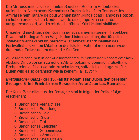
Die Mittagssonne lässt die bunten Segel der Boote im Hafenbecken
aufleuchten. Noch bevor
Kommissar Dupin
sich auf der Terrasse des
Amiral seinem Tartare de bouf widmen kann, klingelt das Handy: In Roscoff,
im hohen bretonischen Norden, wurde eine junge Frau ermordet -
ausgerechnet dort, wo derzeit das berühmte Krimifestival stattfindet.
Umgehend macht sich der Kommissar zusammen mit seinen Inspektoren
Riwal und Kadeg auf den Weg. In dem Hafenstädtchen, das für seine
Zwiebeln weltbekannt ist, herrscht Ausnahmezustand: Inmitten des
Festivaltrubels ziehen Mitarbeiter des lokalen Fährunternehmens wegen
drohender Entlassungen durch die Straßen.
Außerdem scheinen in der »Bruderschaft zum Schutz der Roscoff-Zwiebel«
obskure Dinge vor sich zu gehen. Als Unbekannte beginnen, rätselhafte
Drohparolen auf Hauswände zu schmieren, spitzt sich die Lage zu. Für
Dupin wird es so gefährlich wie in keinem Fall zuvor ?
Bretonischer Glanz
- der 15. Fall für Kommissar Dupin, den beliebten
Bretagne-Krimi-Ermittler von Bestseller-Autor Jean-Luc Bannalec.
Die Krimi-Bestseller aus der Bretagne sind in folgender Reihenfolge
erschienen:
Bretonische Verhältnisse
Bretonische Brandung
Bretonisches Gold
Bretonischer Stolz
Bretonische Flut
Bretonisches Leuchten
Bretonische Geheimnisse
Bretonisches Vermächtnis
Bretonische Spezialitäten