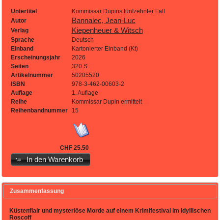
Untertitel
Kommissar Dupins fünfzehnter Fall
Bannalec, Jean-Luc
Autor
Kiepenheuer & Witsch
Verlag
Sprache
Deutsch
Einband
Kartonierter Einband (Kt)
Erscheinungsjahr
2026
Seiten
320 S.
Artikelnummer
50205520
ISBN
978-3-462-00603-2
Auflage
1. Auflage
Reihe
Kommissar Dupin ermittelt
Reihenbandnummer
15
CHF 25.50
In den Warenkorb
Zusammenfassung
Küstenflair und mysteriöse Morde auf einem Krimifestival im idyllischen
Roscoff