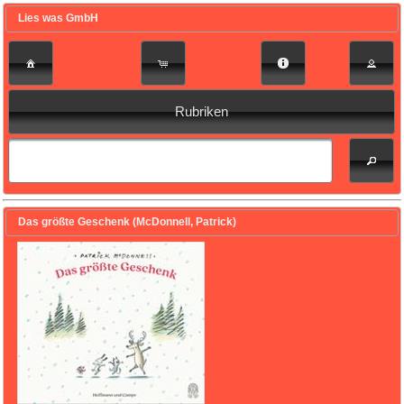
Lies was GmbH
Rubriken
Das größte Geschenk (McDonnell, Patrick)