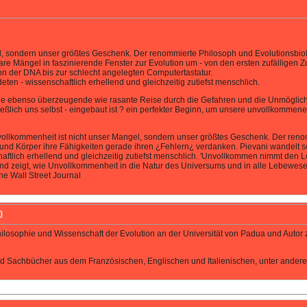
, sondern unser größtes Geschenk. Der renommierte Philosoph und Evolutionsbiologe
bare Mängel in faszinierende Fenster zur Evolution um - von den ersten zufällige
on der DNA bis zur schlecht angelegten Computertastatur.
ten - wissenschaftlich erhellend und gleichzeitig zutiefst menschlich.
ne ebenso überzeugende wie rasante Reise durch die Gefahren und die Unmöglichk
eßlich uns selbst - eingebaut ist ? ein perfekter Beginn, um unsere unvollkommene
lkommenheit ist nicht unser Mangel, sondern unser größtes Geschenk. Der renomm
 und Körper ihre Fähigkeiten gerade ihren ¿Fehlern¿ verdanken. Pievani wandelt sc
aftlich erhellend und gleichzeitig zutiefst menschlich. 'Unvollkommen nimmt den
 zeigt, wie Unvollkommenheit in die Natur des Universums und in alle Lebewesen - 
e Wall Street Journal
)
Philosophie und Wissenschaft der Evolution an der Universität von Padua und Autor z
 und Sachbücher aus dem Französischen, Englischen und Italienischen, unter ande