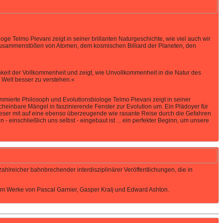
 Telmo Pievani zeigt in seiner brillanten Naturgeschichte, wie viel auch wir
n Zusammenstößen von Atomen, dem kosmischen Billiard der Planeten, den
eit der Vollkommenheit und zeigt, wie Unvollkommenheit in die Natur des
 Welt besser zu verstehen.«
ierte Philosoph und Evolutionsbiologe Telmo Pievani zeigt in seiner
heinbare Mängel in faszinierende Fenster zur Evolution um. Ein Plädoyer für
 Leser mit auf eine ebenso überzeugende wie rasante Reise durch die Gefahren
einschließlich uns selbst - eingebaut ist ... ein perfekter Beginn, um unsere
ahlreicher bahnbrechender interdisziplinärer Veröffentlichungen, die in
rem Werke von Pascal Garnier, Gasper Kralj und Edward Ashton.