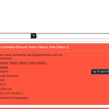
volution (Pievani, Telmo / Mayer, Felix (Übers.))
ine neue Sichtweise auf Erdgeschichte und uns
enschen
ievani, Telmo / Mayer, Felix (Übers.)
eclam
eutsch
In den 
ester Einband
026
03 S.
0263726
78-3-15-011567-1
eutsche Erstausgabe