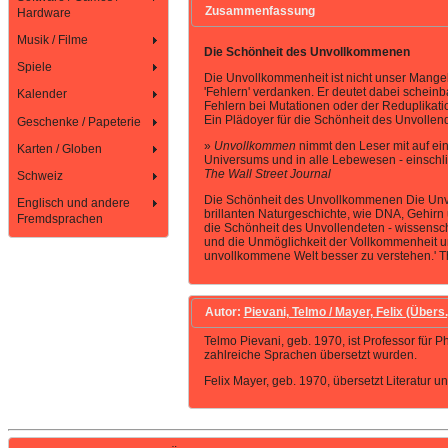
Zusammenfassung
Hardware
Musik / Filme
Die Schönheit des Unvollkommenen
Spiele
Die Unvollkommenheit ist nicht unser Mangel
'Fehlern' verdanken. Er deutet dabei schein
Kalender
Fehlern bei Mutationen oder der Reduplikati
Ein Plädoyer für die Schönheit des Unvollende
Geschenke / Papeterie
»
Unvollkommen
nimmt den Leser mit auf ei
Karten / Globen
Universums und in alle Lebewesen - einschli
The Wall Street Journal
Schweiz
Die Schönheit des Unvollkommenen Die Unvol
Englisch und andere
brillanten Naturgeschichte, wie DNA, Gehirn
Fremdsprachen
die Schönheit des Unvollendeten - wissensch
und die Unmöglichkeit der Vollkommenheit und
unvollkommene Welt besser zu verstehen.' Th
Autor:
Pievani, Telmo / Mayer, Felix (Übers.
Telmo Pievani, geb. 1970, ist Professor für 
zahlreiche Sprachen übersetzt wurden.
Felix Mayer, geb. 1970, übersetzt Literatur