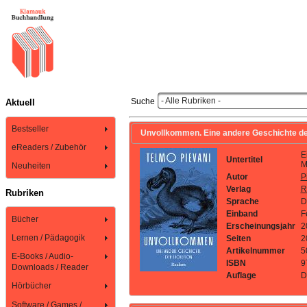
- Alle Rubriken -
Suche
Aktuell
Bestseller
Unvollkommen. Eine andere Geschichte der E
eReaders / Zubehör
E
Untertitel
M
Neuheiten
Autor
P
Verlag
R
Rubriken
Sprache
D
Einband
F
Bücher
Erscheinungsjahr
2
Lernen / Pädagogik
Seiten
2
Artikelnummer
5
E-Books / Audio-
ISBN
9
Downloads / Reader
Auflage
D
Hörbücher
Software / Games /