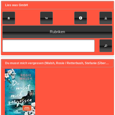
Lies was GmbH
Rubriken
Du musst mich vergessen (Walsh, Rosie / Retterbush, Stefanie (Übers.))