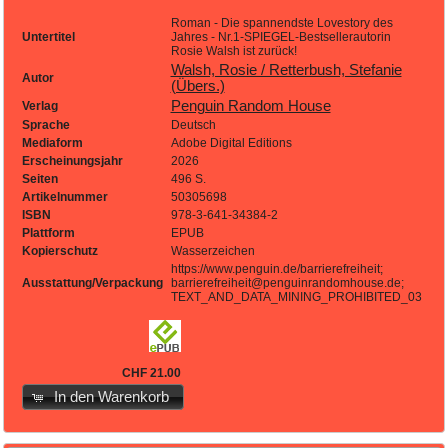
Roman - Die spannendste Lovestory des
Untertitel
Jahres - Nr.1-SPIEGEL-Bestsellerautorin
Rosie Walsh ist zurück!
Walsh, Rosie / Retterbush, Stefanie
Autor
(Übers.)
Penguin Random House
Verlag
Sprache
Deutsch
Mediaform
Adobe Digital Editions
Erscheinungsjahr
2026
Seiten
496 S.
Artikelnummer
50305698
ISBN
978-3-641-34384-2
Plattform
EPUB
Kopierschutz
Wasserzeichen
https://www.penguin.de/barrierefreiheit;
Ausstattung/Verpackung
barrierefreiheit@penguinrandomhouse.de;
TEXT_AND_DATA_MINING_PROHIBITED_03
CHF 21.00
In den Warenkorb