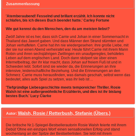
Zusammenfassung
'Atemberaubend! Fesselnd und brillant erzählt. Ich konnte nicht
schlafen, bis ich dieses Buch beendet hatte.' Carley Fortune
Wie gut kennst du den Menschen, den du am meisten liebst?
Zwölf Jahre ist es her, dass sich Carrie und Johan in einer Sommernacht in
Thailand das Jawort gaben. Und dass Männer den Strand stürmten und
Johan verhafteten. Carrie hat ihn nie wiedergesehen: ihre große Liebe, mit
der sie nur einen Abend verheiratet war. Heute führt Carrie mit ihrem Mann
Robin und ihren sechsjährigen Zwillingen ein unaufgeregtes, behütetes
Leben auf dem englischen Land. Doch dann stolpert sie über einen
Internetbeitrag, der ihr klar macht, dass Johan auf freiem Fuß ist und in
Schweden lebt. Sofort sind sie wieder da, die Erinnerungen an ihre
intensive, leidenschaftliche Beziehung. Und die Erinnerungen an den
Schmerz. Carrie muss herausfinden, was damals geschah, selbst wenn das
bedeutet, alles aufs Spiel zu setzen, was ihr lieb ist ...
'Tiefgründige Liebesgeschichte meets temporeicher Thriller. Rosie
Walsh ist eine außergewöhnliche Erzählerin, und dies ist ihr bislang
bestes Buch.' Lucy Clarke
Walsh, Rosie / Retterbush, Stefanie (Übers.)
Autor:
Die britische Nr.1-Spiegel-Bestsellerautorin Rosie Walsh feierte mit ihrem
Debüt 'Ohne ein einziges Wort' einen sensationellen Erfolg und stand
wochenlang an der Spitze der Bestsellerlisten. Sie lebt mit ihrem