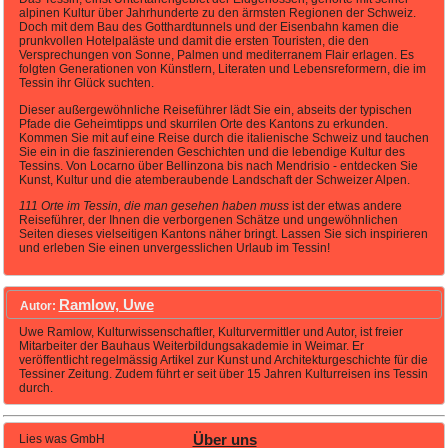
alpinen Kultur über Jahrhunderte zu den ärmsten Regionen der Schweiz.
Doch mit dem Bau des Gotthardtunnels und der Eisenbahn kamen die
prunkvollen Hotelpaläste und damit die ersten Touristen, die den
Versprechungen von Sonne, Palmen und mediterranem Flair erlagen. Es
folgten Generationen von Künstlern, Literaten und Lebensreformern, die im
Tessin ihr Glück suchten.
Dieser außergewöhnliche Reiseführer lädt Sie ein, abseits der typischen
Pfade die Geheimtipps und skurrilen Orte des Kantons zu erkunden.
Kommen Sie mit auf eine Reise durch die italienische Schweiz und tauchen
Sie ein in die faszinierenden Geschichten und die lebendige Kultur des
Tessins. Von Locarno über Bellinzona bis nach Mendrisio - entdecken Sie
Kunst, Kultur und die atemberaubende Landschaft der Schweizer Alpen.
111 Orte im Tessin, die man gesehen haben muss
ist der etwas andere
Reiseführer, der Ihnen die verborgenen Schätze und ungewöhnlichen
Seiten dieses vielseitigen Kantons näher bringt. Lassen Sie sich inspirieren
und erleben Sie einen unvergesslichen Urlaub im Tessin!
Ramlow, Uwe
Autor:
Uwe Ramlow, Kulturwissenschaftler, Kulturvermittler und Autor, ist freier
Mitarbeiter der Bauhaus Weiterbildungsakademie in Weimar. Er
veröffentlicht regelmässig Artikel zur Kunst und Architekturgeschichte für die
Tessiner Zeitung. Zudem führt er seit über 15 Jahren Kulturreisen ins Tessin
durch.
Lies was GmbH
Über uns