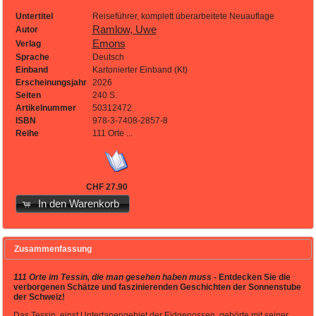
Untertitel
Reiseführer, komplett überarbeitete Neuauflage
Ramlow, Uwe
Autor
Emons
Verlag
Sprache
Deutsch
Einband
Kartonierter Einband (Kt)
Erscheinungsjahr
2026
Seiten
240 S.
Artikelnummer
50312472
ISBN
978-3-7408-2857-8
Reihe
111 Orte ...
CHF 27.90
In den Warenkorb
Zusammenfassung
111 Orte im Tessin, die man gesehen haben muss
- Entdecken Sie die
verborgenen Schätze und faszinierenden Geschichten der Sonnenstube
der Schweiz!
Das Tessin, einst Untertanengebiet der Eidgenossen, gehörte mit seiner