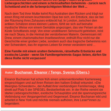
Liebesgeschichten und einem schicksalhaften Geheimnis - zurück nach
Schottland und in die farbenprächtigsten Winkel der Welt ...
Nach dem Tod ihrer Mutter kehrt Roz Australien den Rücken und trägt nur
einen Ring mit einem leuchtenden Opal bei sich, ein Erbstück, das sie bei
der Räumung ihres Zuhauses entdeckt hat. In London, zwischen den
antiken Schätzen eines kleinen Ladens, fühlt sie sich auf beinahe
mystische Weise von einem Gemälde angezogen, das vier Felsen an der
Küste Schottlands zeigt. Von einer unstillbaren Sehnsucht getrieben, reist
sie nach Skara, in die Heimat der verstorbenen Malerin. Gemeinsam mit
Drew, einem charismatischen Inselbewohner, enthüllt Roz nicht nur die
Geschichte einer großen Liebe, sondern auch das tragische Geheimnis von
vier Schwestern, das ihr eigenes Leben für immer verändern wird ...
Eine Familie mit einem uralten Geheimnis, rätselhafte Erbstücke und
exotische Länder - wenn Sie Familiengeheimnis-Sagas lieben, dürfen Sie
diese Reihe nicht verpassen!
Buchanan, Eleanor / Tengs, Svenja (Übers.)
Autor:
Eleanor Buchanan hat schon früh einen unkonventionellen Karriereweg
eingeschlagen und auf ihren Reisen den halben Erdball erkundet. »Die
Meerglas-Schwestern«, der Auftakt ihrer vierbändigen Familiensaga, stieg
direkt auf Platz 5 der SPIEGEL-Bestsellerliste ein. In der Reihe vereint sie
starke Liebesgeschichten, exotische Schauplätze und die spannungsreiche
Verbindung von Vergangenheit und Gegenwart. Eleanor Buchanan lebt und
arbeitet in New York und möchte niemals aufhören, ihre Leser*innen zu
begeistern.