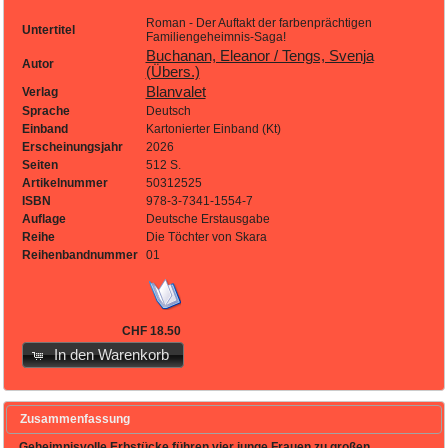
Roman - Der Auftakt der farbenprächtigen
Untertitel
Familiengeheimnis-Saga!
Buchanan, Eleanor / Tengs, Svenja
Autor
(Übers.)
Blanvalet
Verlag
Sprache
Deutsch
Einband
Kartonierter Einband (Kt)
Erscheinungsjahr
2026
Seiten
512 S.
Artikelnummer
50312525
ISBN
978-3-7341-1554-7
Auflage
Deutsche Erstausgabe
Reihe
Die Töchter von Skara
Reihenbandnummer
01
CHF 18.50
In den Warenkorb
Zusammenfassung
Geheimnisvolle Erbstücke führen vier junge Frauen zu großen