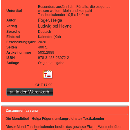
Besonders ausführlich - Für alle, die es genau
Untertitel
wissen wollen - klein und kompakt -
Taschenkalender 10,5 x 14,0 cm
Föger, Helga
Autor
Ludwig bei Heyne
Verlag
Sprache
Deutsch
Einband
Kalender (Kal)
Erscheinungsjahr
2026
Seiten
400 S.
Artikelnummer
50312989
ISBN
978-3-453-23972-2
Auflage
Originalausgabe
CHF 17.90
In den Warenkorb
Zusammenfassung
Die Mondbibel - Helga Fögers umfangreichster Textkalender
Dieser Mond-Taschenkalender besitzt das gewisse Etwas: Wer mehr über