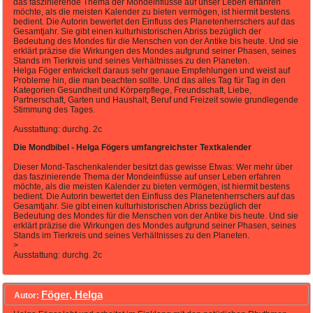
das faszinierende Thema der Mondeinflüsse auf unser Leben erfahren
möchte, als die meisten Kalender zu bieten vermögen, ist hiermit bestens
bedient. Die Autorin bewertet den Einfluss des Planetenherrschers auf das
Gesamtjahr. Sie gibt einen kulturhistorischen Abriss bezüglich der
Bedeutung des Mondes für die Menschen von der Antike bis heute. Und sie
erklärt präzise die Wirkungen des Mondes aufgrund seiner Phasen, seines
Stands im Tierkreis und seines Verhältnisses zu den Planeten.
Helga Föger entwickelt daraus sehr genaue Empfehlungen und weist auf
Probleme hin, die man beachten sollte. Und das alles Tag für Tag in den
Kategorien Gesundheit und Körperpflege, Freundschaft, Liebe,
Partnerschaft, Garten und Haushalt, Beruf und Freizeit sowie grundlegende
Stimmung des Tages.
Ausstattung: durchg. 2c
Die Mondbibel - Helga Fögers umfangreichster Textkalender
Dieser Mond-Taschenkalender besitzt das gewisse Etwas: Wer mehr über
das faszinierende Thema der Mondeinflüsse auf unser Leben erfahren
möchte, als die meisten Kalender zu bieten vermögen, ist hiermit bestens
bedient. Die Autorin bewertet den Einfluss des Planetenherrschers auf das
Gesamtjahr. Sie gibt einen kulturhistorischen Abriss bezüglich der
Bedeutung des Mondes für die Menschen von der Antike bis heute. Und sie
erklärt präzise die Wirkungen des Mondes aufgrund seiner Phasen, seines
Stands im Tierkreis und seines Verhältnisses zu den Planeten.
>
Ausstattung: durchg. 2c
Föger, Helga
Autor: