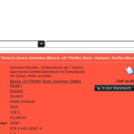
erisch clevere Detektive (Blanck, Ulf / Pfeiffer, Boris / Gumpert, Steffen (Illustr
Gut lesen können - Erstlesebuch ab 7 Jahren,
spannende Detektivabenteuer im Doppelpack
mit Justus, Peter und Bob
Blanck, Ulf / Pfeiffer, Boris / Gumpert, Steffen
CHF 16.90
(Illustr.)
In den Warenkorb
Kosmos
Deutsch
Fester Einband
2026
128 S.
51146555
mmer
18567
978-3-440-18567-4