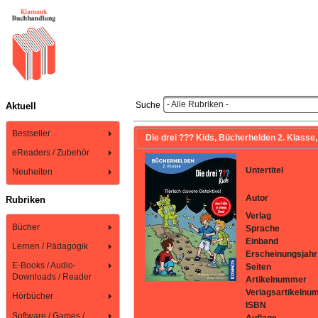
- Alle Rubriken -
Suche
Aktuell
Bestseller
Die drei ??? Kids, Bücherhelden 2. Klasse, Ti
eReaders / Zubehör
Untertitel
Neuheiten
Autor
Rubriken
Verlag
Bücher
Sprache
Einband
Lernen / Pädagogik
Erscheinungsjahr
E-Books / Audio-
Seiten
Downloads / Reader
Artikelnummer
Verlagsartikelnu
Hörbücher
ISBN
Software / Games /