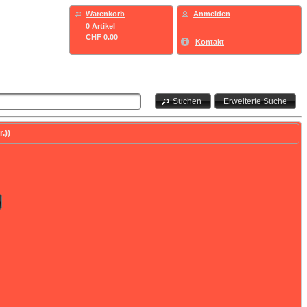
Warenkorb
Anmelden
0 Artikel
CHF 0.00
Kontakt
Suchen
Erweiterte Suche
.))