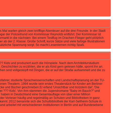
Mal warten gleich zwei knifflige Abenteuer auf die drei Freunde. In der Stadt
ogar der Polizeihund von Kommissar Reynolds entführt. Der Kommissar ist
hrmarkt in die nächsten: Bei einem Testflug im Drachen-Flieger geht plötzlich
ab der 2. Klasse. Große Schrift, kurze Sätze und viele farbige Illustrationen
usätzliche Spannung sorgt. So macht Lesenlernen richtig Spaß.
 ??? Kids und produziert auch die Hörspiele. Nach dem Architekturstudium
Geschichten zu erzählen, die er als Kind gern gelesen hätte, spornt ihn an.
hen sind vollgestopft mit Dingen, die er auf der Straße aufsammelt und die zu
axifahrer, studierte Sprachwissenschaften und Landschaftsplanung an der TU-
enen Theatern. 1994 wurde sein erstes Theaterstück für Kinder am Berliner
cke und Bücher geschrieben.Er erfand 'Unsichtbar und trotzdem da!', 'Die
 drei ??? Kids'. Von ihm stammen die Jugendromane "Baby im Bauch?" und
 haben in Deutschland eine Gesamtauflage von über einer Million
ebter Vorleser häufig und regelmäßig an Schulen und Bibliotheken in ganz
nt. 2012 benannte sich die Schulbibliothek der Karl-Sellheim-Schule in
s und arbeitet mit verschiedenen Institutionen in Berlin und auf Bundesebene