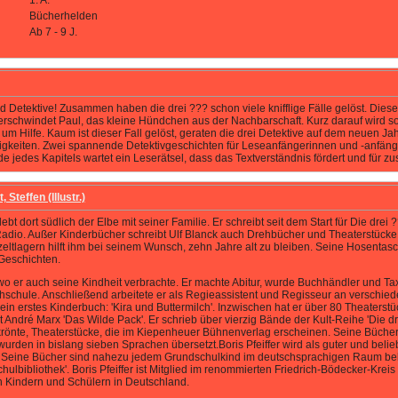
1. A.
Bücherhelden
Ab 7 - 9 J.
 Detektive! Zusammen haben die drei ??? schon viele knifflige Fälle gelöst. Dieses 
erschwindet Paul, das kleine Hündchen aus der Nachbarschaft. Kurz darauf wird s
b um Hilfe. Kaum ist dieser Fall gelöst, geraten die drei Detektive auf dem neuen Ja
rigkeiten. Zwei spannende Detektivgeschichten für Leseanfängerinnen und -anfänger 
e jedes Kapitels wartet ein Leserätsel, dass das Textverständnis fördert und für z
 Steffen (Illustr.)
 dort südlich der Elbe mit seiner Familie. Er schreibt seit dem Start für Die drei
Radio. Außer Kinderbücher schreibt Ulf Blanck auch Drehbücher und Theaterstücke. 
zeltlagern hilft ihm bei seinem Wunsch, zehn Jahre alt zu bleiben. Seine Hosentasc
Geschichten.
, wo er auch seine Kindheit verbrachte. Er machte Abitur, wurde Buchhändler und T
hschule. Anschließend arbeitete er als Regieassistent und Regisseur an verschied
in erstes Kinderbuch: 'Kira und Buttermilch'. Inzwischen hat er über 80 Theaterstü
André Marx 'Das Wilde Pack'. Er schrieb über vierzig Bände der Kult-Reihe 'Die
krönte, Theaterstücke, die im Kiepenheuer Bühnenverlag erscheinen. Seine Bücher
rden in bislang sieben Sprachen übersetzt.Boris Pfeiffer wird als guter und beli
Seine Bücher sind nahezu jedem Grundschulkind im deutschsprachigen Raum bekan
hulbibliothek'. Boris Pfeiffer ist Mitglied im renommierten Friedrich-Bödecker-Krei
n Kindern und Schülern in Deutschland.