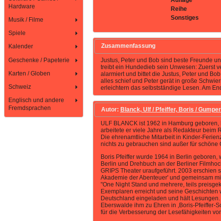
Auflage
Hardware
Reihe
Sonstiges
Musik / Filme
Spiele
Zusammenfassung
Kalender
Geschenke / Papeterie
Justus, Peter und Bob sind beste Freunde und
treibt ein Hundedieb sein Unwesen: Zuerst v
Karten / Globen
alarmiert und bittet die Justus, Peter und Bo
alles schief und Peter gerät in große Schwie
Schweiz
erleichtern das selbstständige Lesen. Am End
Englisch und andere
Fremdsprachen
Autor:
Blanck, Ulf / Pfeiffer, Boris / Gumpert,
ULF BLANCK ist 1962 in Hamburg geboren, lebt
arbeitete er viele Jahre als Redakteur beim 
Die ehrenamtliche Mitarbeit in Kinder-Ferien
nichts zu gebrauchen sind außer für schöne 
Boris Pfeiffer wurde 1964 in Berlin geboren
Berlin und Drehbuch an der Berliner Filmhoc
GRIPS Theater uraufgeführt. 2003 erschien se
Akademie der Abenteuer' und gemeinsam mit 
"One Night Stand und mehrere, teils preisge
Exemplaren erreicht und seine Geschichten wu
Deutschland eingeladen und hält Lesungen. 
Eberswalde ihm zu Ehren in ,Boris-Pfeiffer-Sc
für die Verbesserung der Lesefähigkeiten vo