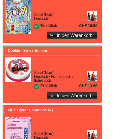
Spiel (Non)
Deutsch
CHF 16.90
Erhältlich
In den Warenkorb
Dobble - Swiss Edition
Spiel (Non)
Deutsch / Französisch /
Italienisch
CHF 13.90
Erhältlich
In den Warenkorb
MBE Glitter Diamonds INT
Spiel (Non)
Deutsch