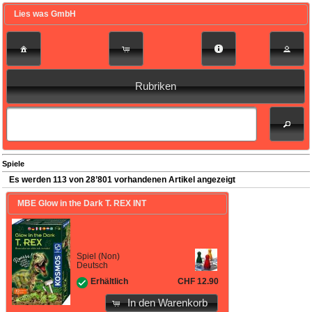
Lies was GmbH
Rubriken
Spiele
Es werden 113 von 28’801 vorhandenen Artikel angezeigt
MBE Glow in the Dark T. REX INT
Spiel (Non)
Deutsch
CHF 12.90
Erhältlich
In den Warenkorb