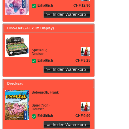
CHF 12.90
Erhältlich
In den Warenkorb
Dino-Eier (24 Ex. im Display)
Spielzeug
Deutsch
CHF 3.25
Erhältlich
In den Warenkorb
Drecksau
Bebenroth, Frank
Spiel (Non)
Deutsch
CHF 9.90
Erhältlich
In den Warenkorb