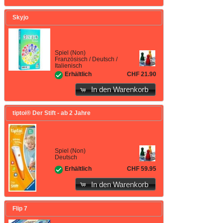
Skyjo
Spiel (Non)
Französisch / Deutsch /
Italienisch
CHF 21.90
Erhältlich
In den Warenkorb
tiptoi® Der Stift - ab 2 Jahre
Spiel (Non)
Deutsch
CHF 59.95
Erhältlich
In den Warenkorb
Flip 7