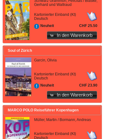
Schwarz Grammon, Felicitas / Bläske,
Gerhard und Waltraud
Kartonierter Einband (Kt)
Deutsch
CHF 25.50
Neuheit
In den Warenkorb
Soul of Zürich
Garcin, Olivia
Kartonierter Einband (Kt)
Deutsch
CHF 23.90
Neuheit
In den Warenkorb
MARCO POLO Reiseführer Kopenhagen
Müller, Martin / Bormann, Andreas
Kartonierter Einband (Kt)
Deutsch