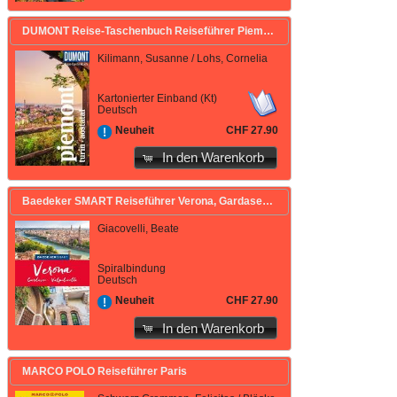
DUMONT Reise-Taschenbuch Reiseführer Piemont, Turin, Aostatal
Kilimann, Susanne / Lohs, Cornelia
Kartonierter Einband (Kt)
Deutsch
CHF 27.90
Neuheit
In den Warenkorb
Baedeker SMART Reiseführer Verona, Gardasee, Valpolicella
Giacovelli, Beate
Spiralbindung
Deutsch
CHF 27.90
Neuheit
In den Warenkorb
MARCO POLO Reiseführer Paris