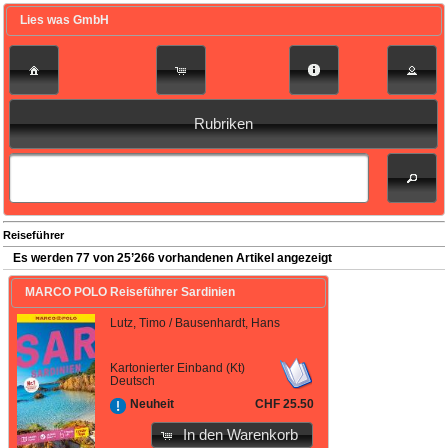
Lies was GmbH
Rubriken
Reiseführer
Es werden 77 von 25’266 vorhandenen Artikel angezeigt
MARCO POLO Reiseführer Sardinien
Lutz, Timo / Bausenhardt, Hans
Kartonierter Einband (Kt)
Deutsch
CHF 25.50
Neuheit
In den Warenkorb