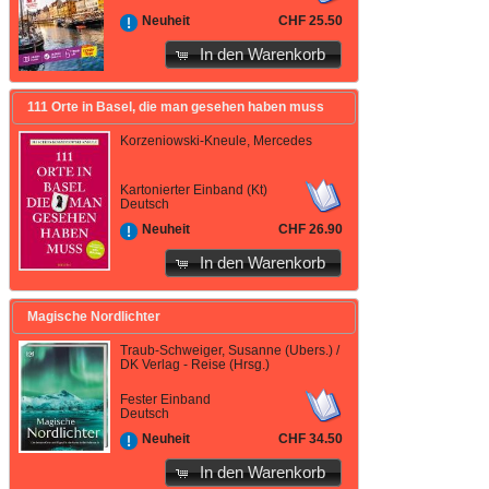
CHF 25.50
Neuheit
In den Warenkorb
111 Orte in Basel, die man gesehen haben muss
Korzeniowski-Kneule, Mercedes
Kartonierter Einband (Kt)
Deutsch
CHF 26.90
Neuheit
In den Warenkorb
Magische Nordlichter
Traub-Schweiger, Susanne (Übers.) /
DK Verlag - Reise (Hrsg.)
Fester Einband
Deutsch
CHF 34.50
Neuheit
In den Warenkorb