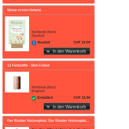
Meine ersten Gebete
Nonbook (Non)
Deutsch
CHF 16.50
Neuheit
In den Warenkorb
12 Farbstifte - Skin Colour
Nonbook (Non)
Englisch
CHF 19.90
Erhältlich
In den Warenkorb
Der Räuber Hotzenplotz: Der Räuber Hotzenplotz Stoffbeutel "Fette Beute"