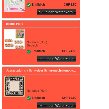
CHF 8.50
Erhältlich
In den Warenkorb
Brändi Picto
Nonbook (Non)
Deutsch
CHF 24.50
Erhältlich
In den Warenkorb
Jassteppich mit Schweizer Scherenschnittmotiv
Nonbook (Non)
CHF 69.90
Erhältlich
In den Warenkorb