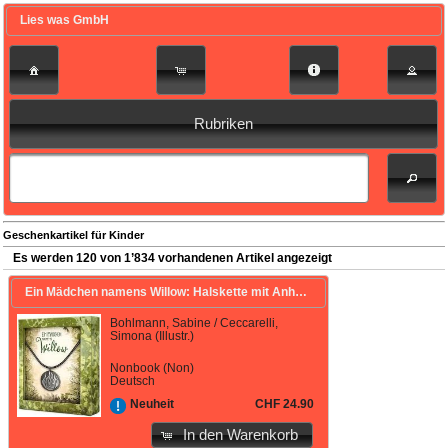
Lies was GmbH
Rubriken
Geschenkartikel für Kinder
Es werden 120 von 1’834 vorhandenen Artikel angezeigt
Ein Mädchen namens Willow: Halskette mit Anhänger (Element Feuer)
Bohlmann, Sabine / Ceccarelli,
Simona (Illustr.)
Nonbook (Non)
Deutsch
CHF 24.90
Neuheit
In den Warenkorb