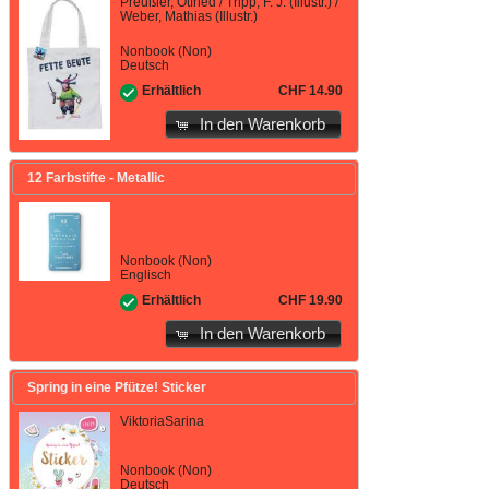
Preußler, Otfried / Tripp, F. J. (Illustr.) /
Weber, Mathias (Illustr.)
Nonbook (Non)
Deutsch
CHF 14.90
Erhältlich
In den Warenkorb
12 Farbstifte - Metallic
Nonbook (Non)
Englisch
CHF 19.90
Erhältlich
In den Warenkorb
Spring in eine Pfütze! Sticker
ViktoriaSarina
Nonbook (Non)
Deutsch