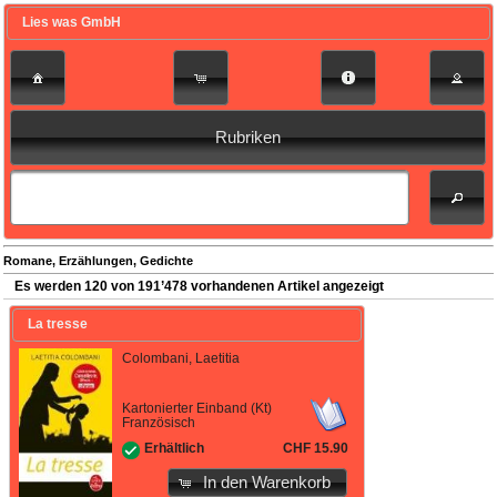
Lies was GmbH
Rubriken
Romane, Erzählungen, Gedichte
Es werden 120 von 191’478 vorhandenen Artikel angezeigt
La tresse
Colombani, Laetitia
Kartonierter Einband (Kt)
Französisch
CHF 15.90
Erhältlich
In den Warenkorb