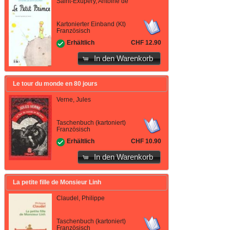
Saint-Exupéry, Antoine de
Kartonierter Einband (Kt)
Französisch
CHF 12.90
Erhältlich
In den Warenkorb
Le tour du monde en 80 jours
Verne, Jules
Taschenbuch (kartoniert)
Französisch
CHF 10.90
Erhältlich
In den Warenkorb
La petite fille de Monsieur Linh
Claudel, Philippe
Taschenbuch (kartoniert)
Französisch