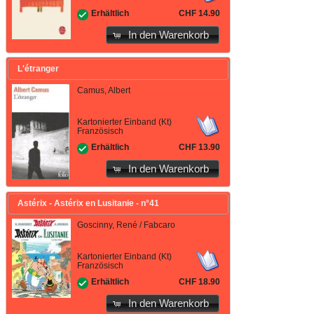
CHF 14.90
Erhältlich
In den Warenkorb
L'étranger
Camus, Albert
Kartonierter Einband (Kt)
Französisch
CHF 13.90
Erhältlich
In den Warenkorb
Astérix - Astérix en Lusitanie - n°41
Goscinny, René / Fabcaro
Kartonierter Einband (Kt)
Französisch
CHF 18.90
Erhältlich
In den Warenkorb