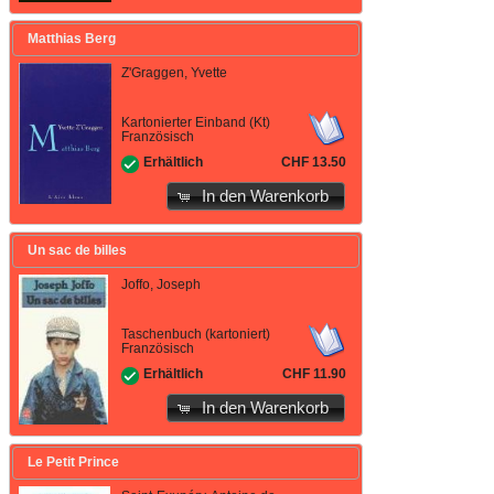
Matthias Berg
Z'Graggen, Yvette
Kartonierter Einband (Kt)
Französisch
CHF 13.50
Erhältlich
In den Warenkorb
Un sac de billes
Joffo, Joseph
Taschenbuch (kartoniert)
Französisch
CHF 11.90
Erhältlich
In den Warenkorb
Le Petit Prince