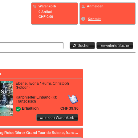
Warenkorb
Anmelden
0 Artikel
CHF 0.00
Kontakt
Suchen
Erweiterte Suche
n
Eberle, Iwona / Hurni, Christoph
(Fotogr.)
Kartonierter Einband (Kt)
Französisch
CHF 39.90
Erhältlich
In den Warenkorb
Hallwag Reiseführer Grand Tour de Suisse, französische Ausgabe