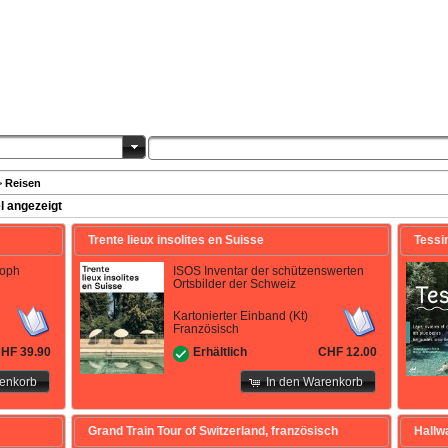
>
Reisen
l angezeigt
Trente lieux insolites en Suisse
Tessi
toph
ISOS Inventar der schützenswerten
Ortsbilder der Schweiz
Kartonierter Einband (Kt)
Französisch
HF 39.90
CHF 12.00
Erhältlich
renkorb
In den Warenkorb
Grand Train Tour of Switzerland, französisch