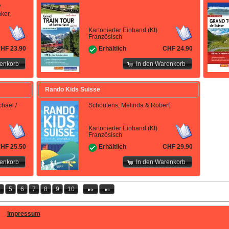
/
nker,
Kartonierter Einband (Kt)
Französisch
HF 23.90
CHF 24.90
Erhältlich
renkorb
In den Warenkorb
Rando Kids Suisse
chael /
Schoutens, Melinda & Robert
Kartonierter Einband (Kt)
Französisch
HF 25.50
CHF 29.90
Erhältlich
renkorb
In den Warenkorb
4
5
6
7
8
9
10
Impressum