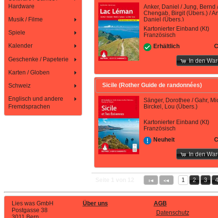
Hardware
Anker, Daniel / Jung, Bernd 
Chengab, Birgit (Übers.) / A
Musik / Filme
Daniel (Übers.)
Kartonierter Einband (Kt)
Spiele
Französisch
Kalender
C
Erhältlich
Geschenke / Papeterie
In den Wa
Karten / Globen
Sicile (Rother Guide de randonnées)
Schweiz
Englisch und andere
Sänger, Dorothee / Gahr, Mi
Birckel, Lou (Übers.)
Fremdsprachen
Kartonierter Einband (Kt)
Französisch
C
Neuheit
In den Wa
Seite 1 von 12
1
2
3
Lies was GmbH
Über uns
AGB
Postgasse 38
Datenschutz
3011 Bern