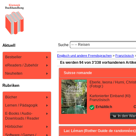
-- -- Reisen
Suche
Aktuell
Englisch und andere Fremdsprachen
>
Französisch
Bestseller
Es werden 94 von 3’338 vorhandenen Artike
eReaders / Zubehör
Suisse romande
Neuheiten
Eberle, Iwona / Hurni, Chris
Rubriken
(Fotogr.)
Kartonierter Einband (Kt)
Bücher
Französisch
Lernen / Pädagogik
C
Erhältlich
E-Books / Audio-
In den Wa
Downloads / Reader
Hörbücher
Lac Léman (Rother Guide de randonnées)
Software / Games /