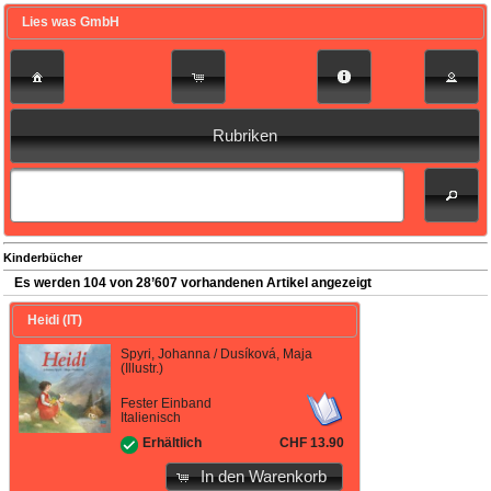
Lies was GmbH
Rubriken
Kinderbücher
Es werden 104 von 28’607 vorhandenen Artikel angezeigt
Heidi (IT)
Spyri, Johanna / Dusíková, Maja
(Illustr.)
Fester Einband
Italienisch
CHF 13.90
Erhältlich
In den Warenkorb