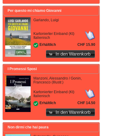
Per questo mi chiamo Giovanni
Garlando, Luigi
Kartonierter Einband (Kt)
Italienisch
CHF 15.90
Erhältlich
In den Warenkorb
I Promessi Sposi
Manzoni, Alessandro / Gonin,
Francesco (Illustr.)
Kartonierter Einband (Kt)
Italienisch
CHF 14.50
Erhältlich
In den Warenkorb
Non dirmi che hai paura