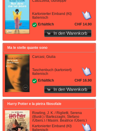
Catozzella, Guiseppe
Kartonierter Einband (Kt)
Italienisch
CHF 14.90
Erhältlich
In den Warenkorb
Ma le stelle quante sono
Carcasi, Giulia
Taschenbuch (kartoniert)
Italienisch
CHF 16.90
Erhältlich
In den Warenkorb
Harry Potter e la pietra filosofale
Rowling, J. K. / Riglietti, Serena
(Illustr.) / Bartezzaghi, Stefano
(Übers.) / Masini, Beatrice (Übers.)
Kartonierter Einband (Kt)
Italienisch