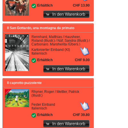
CHF 13.90
Erhältlich
In den Warenkorb
Il San Gottardo, una montagna da primato
Rennhard, Matthias / Hausheer,
Roland (Illustr.) / Näf, Sandra (Illustr.) /
Carbonaro, Margherita (Übers.)
Kartonierter Einband (Kt)
Italienisch
CHF 9.00
Erhältlich
In den Warenkorb
Il capretto puzzolente
Rhyner, Roger / Mettler, Patrick
(Illustr.)
Fester Einband
Italienisch
CHF 39.80
Erhältlich
In den Warenkorb